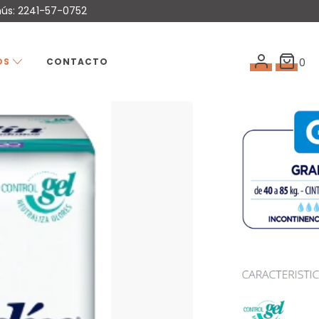
mús: 2241-57-0752
OS
CONTACTO
0