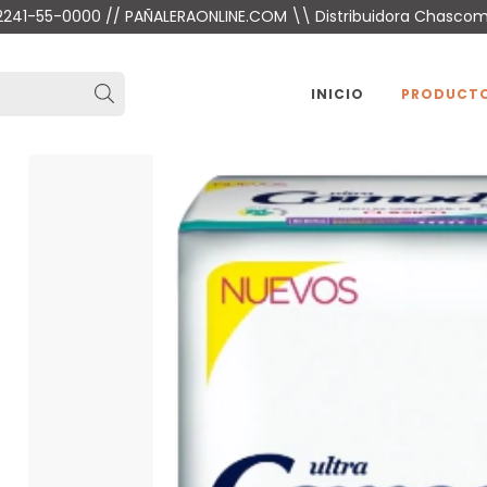
 2241-55-0000 // PAÑALERAONLINE.COM \\ Distribuidora Chasco
INICIO
PRODUCT