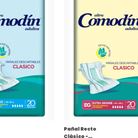
Pañal Recto
Clásico -