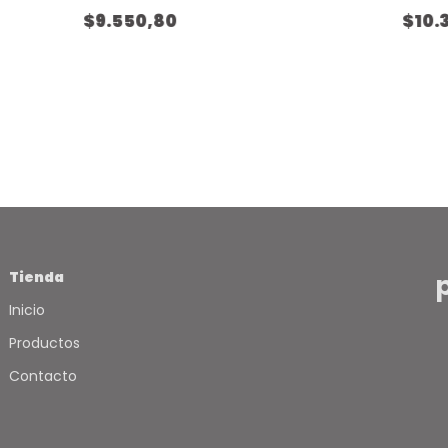
Tamaño Extra
$9.550,80
$10.
Grande - ( 20
unidades )
Tienda
Inicio
Productos
Contacto