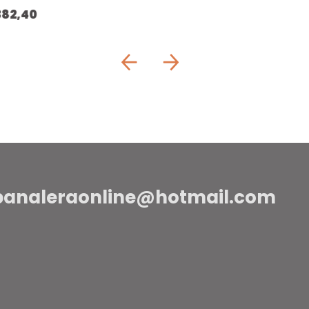
382,40
panaleraonline@hotmail.com