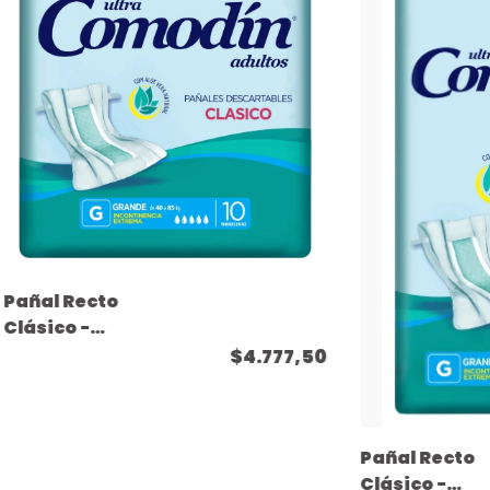
Pañal Recto
Clásico -
Tamaño
$4.777,50
Grande - ( 10
unidades )
Pañal Recto
Clásico -