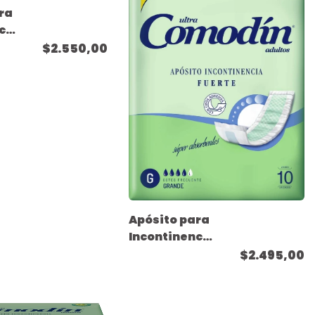
ra
cia
-
$2.550,00
 10
Apósito para
Incontinencia
Fuerte -
$2.495,00
Tamaño
Grande - ( 10
unidades )