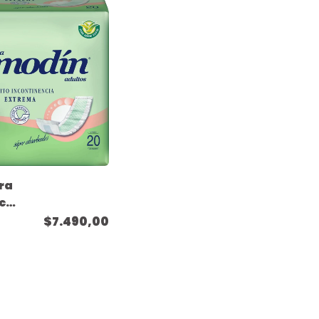
ra
cia
$7.490,00
nde