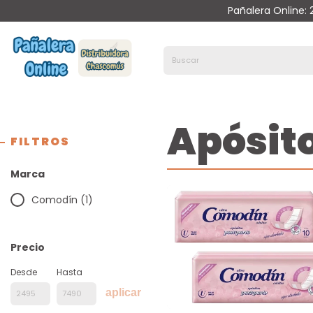
Pañalera Online:
Apósit
FILTROS
Marca
Comodín (1)
Precio
Desde
Hasta
aplicar