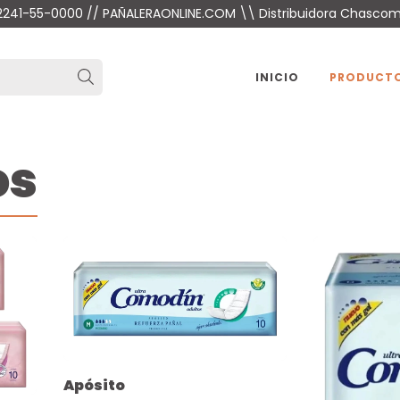
 2241-55-0000 // PAÑALERAONLINE.COM \\ Distribuidora Chasco
INICIO
PRODUCT
os
Apósito