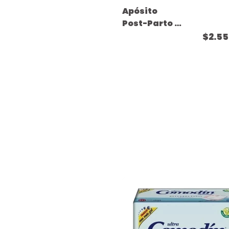
Apósito
Post-Parto -
( 10 unidades
$2.55
) - Talle Único