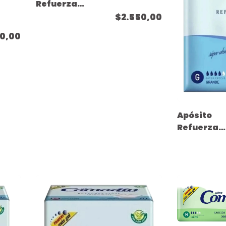
Refuerza
Pañal -
$2.550,00
Tamaño
0,00
Mediano - ( 10
unidades )
Apósito
Refuerza
Pañal -
Tamaño
Grande - ( 
unidades )