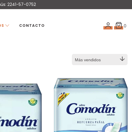
mús: 2241-57-0752
OS
CONTACTO
0