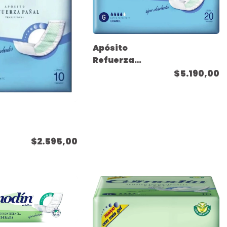
Apósito
Refuerza
Pañal -
$5.190,00
Tamaño
Grande - ( 20
unidades )
$2.595,00
10