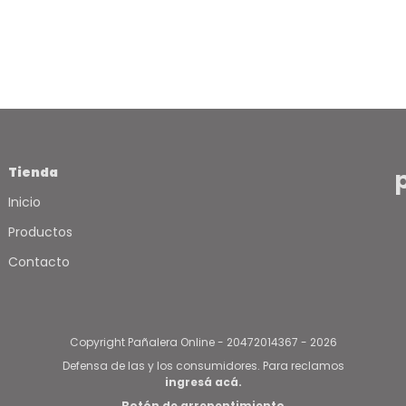
Tamaño
Extra Grande
- ( 10
unidades )
Tienda
Inicio
Productos
Contacto
Copyright Pañalera Online - 20472014367 - 2026
Defensa de las y los consumidores. Para reclamos
ingresá acá.
Botón de arrepentimiento