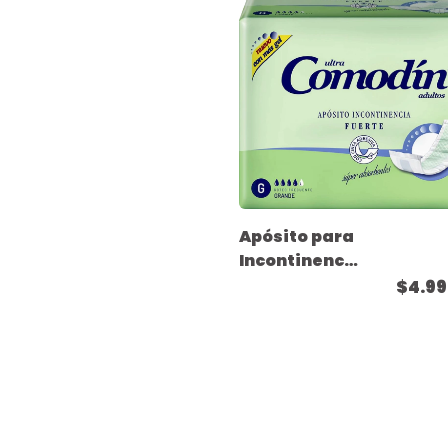
Apósito para
Incontinencia
Fuerte -
$4.99
Tamaño
Grande - ( 20
unidades )