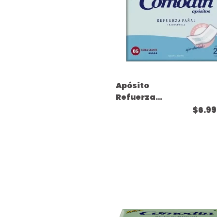
Apósito
Refuerza
Pañal -
$6.9
Tamaño
Extra Grande
- ( 20
unidades )