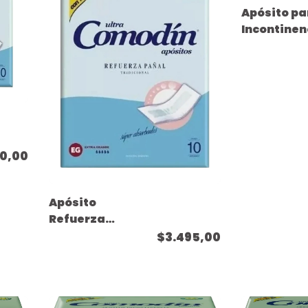
Apósito pa
Incontinen
Moderada 
Tamaño
Mediano - (
unidades )
90,00
Apósito
Refuerza
Pañal -
$3.495,00
Tamaño
Extra Grande
- ( 10
unidades )