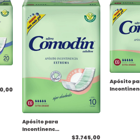
Apósito pa
Incontinen
0,00
Extrema -
Tamaño
Extra Gra
- ( 20
Apósito para
unidades )
Incontinencia
Extrema -
$3.745,00