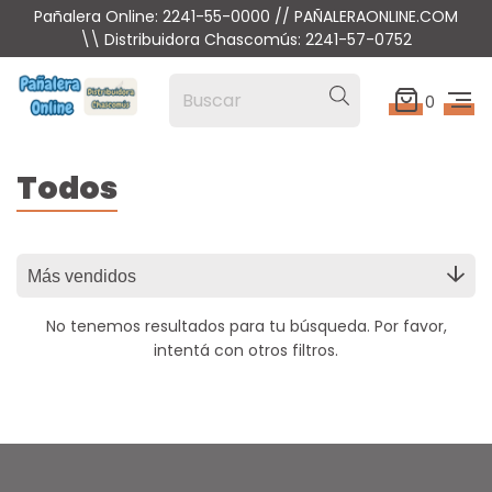
Pañalera Online: 2241-55-0000 // PAÑALERAONLINE.COM
\\ Distribuidora Chascomús: 2241-57-0752
0
Todos
No tenemos resultados para tu búsqueda. Por favor,
intentá con otros filtros.