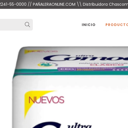
 2241-55-0000 // PAÑALERAONLINE.COM \\ Distribuidora Chasco
INICIO
PRODUCT