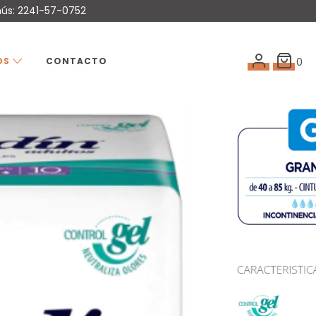
mús: 2241-57-0752
OS
CONTACTO
0