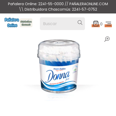
Pañalera Online: 2241-55-0000 // PAÑALERAONLINE.COM
\\ Distribuidora Chascomús: 2241-57-0752
0