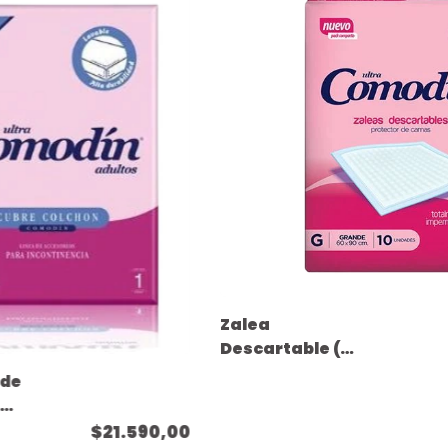
Zalea
Descartable (
celulosa ) -
 de
Tamaño Grande
 2
- 60cm x 90cm - (
$21.590,00
10 unidades )