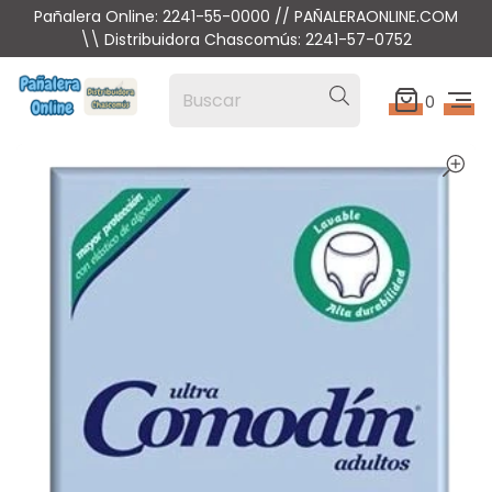
Pañalera Online: 2241-55-0000 // PAÑALERAONLINE.COM
\\ Distribuidora Chascomús: 2241-57-0752
0