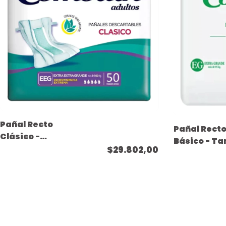
Pañal Recto
Pañal Rect
Clásico -
Básico - T
Tamaño Extra
$29.802,00
Extra Grande
Extra Grande - (
50 unidades
50 unidades )