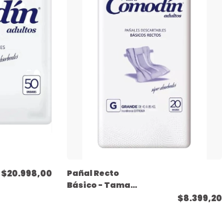
$20.998,00
Pañal Recto
Básico - Tamaño
Grande - ( 20
$8.399,20
unidades )