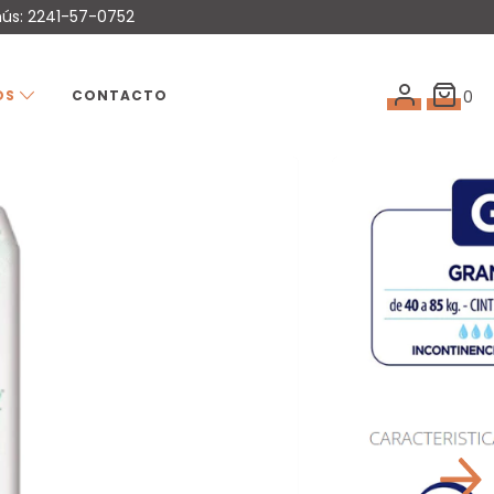
mús: 2241-57-0752
OS
CONTACTO
0