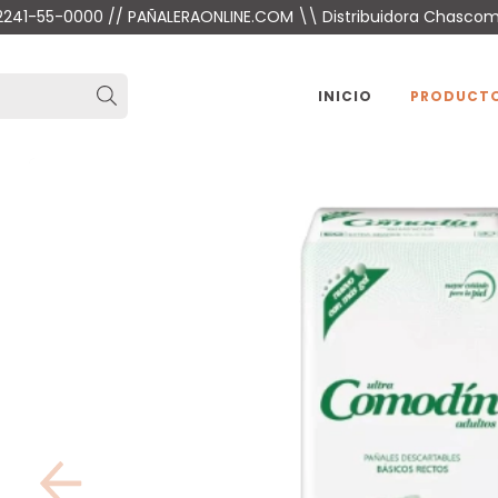
 2241-55-0000 // PAÑALERAONLINE.COM \\ Distribuidora Chasco
INICIO
PRODUCT