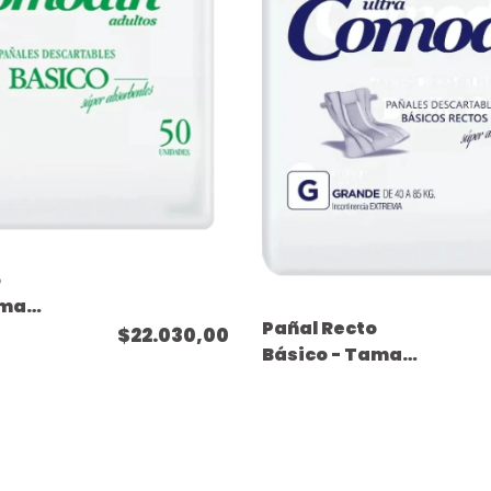
o
amaño
Pañal Recto
 - (
$22.030,00
Básico - Tamaño
 )
Grande - ( 50
unidades )